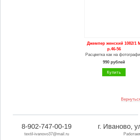
Джемпер женский 1082/1 
р.46-56
Расцветка как на фотограф
990 рублей
Купить
Вернуться
8-902-747-00-19
г. Иваново, 
textil-ivanovo37@mail.ru
Работаем