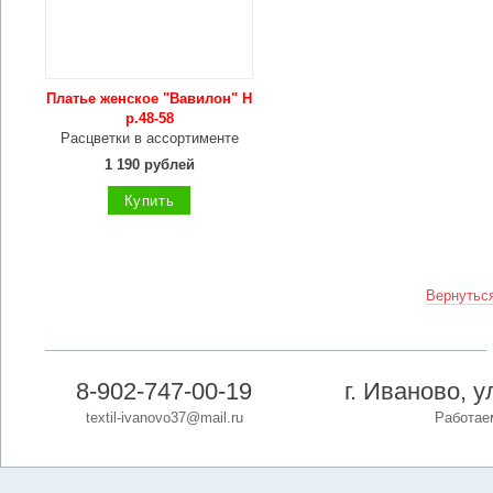
Платье женское "Вавилон" Н
р.48-58
Расцветки в ассортименте
1 190 рублей
Купить
Вернуться
8-902-747-00-19
г. Иваново, 
textil-ivanovo37@mail.ru
Работаем