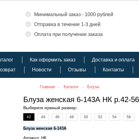
Минимальный заказ - 1000 рублей
Отправка в течение 1-3 дней
Оплата при получении заказа
аталог
Как оформить заказ
Доставка и оплата
озврат
Новости
Отзывы
Контакты
Главная
Каталог
Блузы
Блуза женская 6-143А НК р.42-56
Выберите нужный размер:
42
44
46
48
50
52
54
56
Блуза женская 6-143А
Артикул: НК