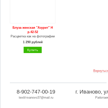
Блуза женская "Азурит" Н
р.42-52
Расцветка как на фотографии
1 290 рублей
Купить
Вернуться
8-902-747-00-19
г. Иваново, 
textil-ivanovo37@mail.ru
Работаем