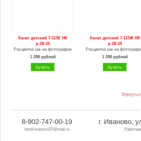
Халат детский 7-115Е НК
Халат детский 7-115Ж НК
р.28-34
р.28-34
Расцветка как на фотографии
Расцветка как на фотограф
1 290 рублей
1 290 рублей
Купить
Купить
Вернуться
8-902-747-00-19
г. Иваново, 
textil-ivanovo37@mail.ru
Работаем